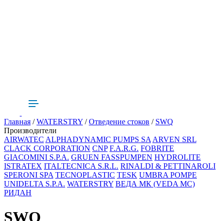
Главная
/
WATERSTRY
/
Отведение стоков
/
SWQ
Производители
AIRWATEC
ALPHADYNAMIC PUMPS SA
ARVEN SRL
CLACK CORPORATION
CNP
F.A.R.G.
FOBRITE
GIACOMINI S.P.A.
GRUEN FASSPUMPEN
HYDROLITE
ISTRATEX
ITALTECNICA S.R.L.
RINALDI & PETTINAROLI
SPERONI SPA
TECNOPLASTIC
TESK
UMBRA POMPE
UNIDELTA S.P.A.
WATERSTRY
ВЕДА МК (VEDA MC)
РИДАН
SWQ