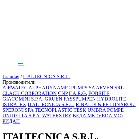
Главная
/
ITALTECNICA S.R.L.
Производители
AIRWATEC
ALPHADYNAMIC PUMPS SA
ARVEN SRL
CLACK CORPORATION
CNP
F.A.R.G.
FOBRITE
GIACOMINI S.P.A.
GRUEN FASSPUMPEN
HYDROLITE
ISTRATEX
ITALTECNICA S.R.L.
RINALDI & PETTINAROLI
SPERONI SPA
TECNOPLASTIC
TESK
UMBRA POMPE
UNIDELTA S.P.A.
WATERSTRY
ВЕДА МК (VEDA MC)
РИДАН
ITALTECNICA S.R.L.