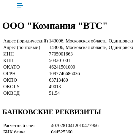
ООО "Компания "ВТС"
Адрес (юридический)
143006, Московская область, Одинцовский
Адрес (почтовый)
143006, Московская область, Одинцовски
ИНН
7705901663
КПП
503201001
ОКАТО
46241501000
ОГРН
1097746686036
ОКПО
63713480
ОКОГУ
49013
ОКВЭД
51.54
БАНКОВСКИЕ РЕКВИЗИТЫ
Расчетный счет
40702810412010477966
БИК банка
044525360