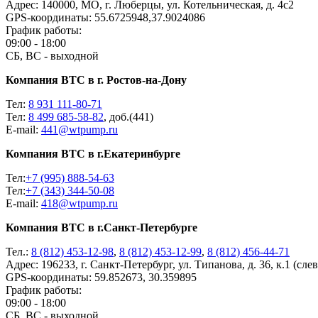
Адрес:
140000, МО, г. Люберцы, ул. Котельническая, д. 4с2
GPS-координаты:
55.6725948,37.9024086
График работы:
09:00 - 18:00
СБ, ВС - выходной
Компания ВТС в г. Ростов-на-Дону
Тел:
8 931 111-80-71‬
Тел:
8 499 685-58-82‬
‬, доб.(441)
E-mail:
441@wtpump.ru
Компания ВТС в г.Екатеринбурге
Тел:
+7 (995) 888-54-63
Тел:
+7 (343) 344-50-08
E-mail:
418@wtpump.ru
Компания ВТС в г.Санкт-Петербурге
Тел.:
8 (812) 453-12-98
,
8 (812) 453-12-99
,
8 (812) 456-44-71
Адрес:
196233, г. Санкт-Петербург, ул. Типанова, д. 36, к.1 (сле
GPS-координаты:
59.852673, 30.359895
График работы:
09:00 - 18:00
СБ, ВС - выходной