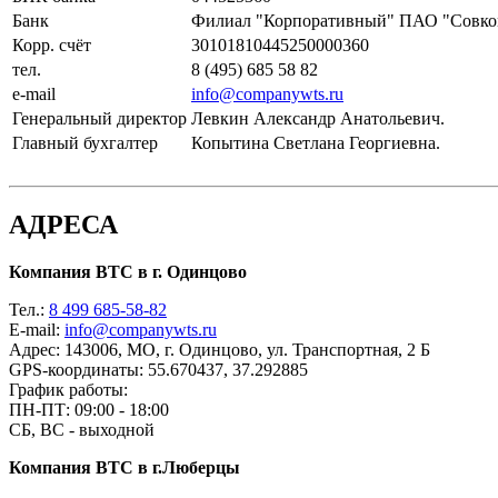
Банк
Филиал "Корпоративный" ПАО "Совком
Корр. счёт
30101810445250000360
тел.
8 (495) 685 58 82
e-mail
info@companywts.ru
Генеральный директор
Левкин Александр Анатольевич.
Главный бухгалтер
Копытина Светлана Георгиевна.
АДРЕСА
Компания ВТС в г. Одинцово
Тел.:
8 499 685-58-82
E-mail:
info@companywts.ru
Адрес:
143006, МО, г. Одинцово, ул. Транспортная, 2 Б
GPS-координаты:
55.670437, 37.292885
График работы:
ПН-ПТ: 09:00 - 18:00
СБ, ВС - выходной
Компания ВТС в г.Люберцы