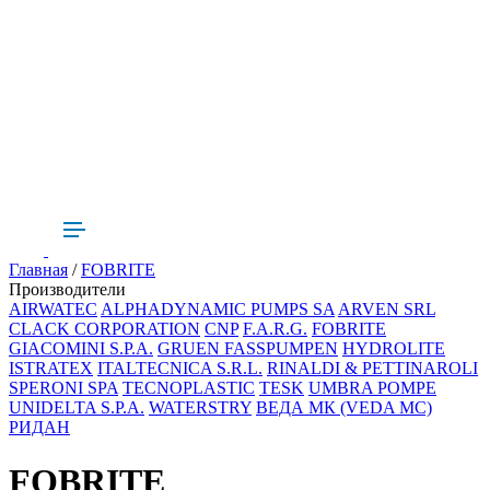
Главная
/
FOBRITE
Производители
AIRWATEC
ALPHADYNAMIC PUMPS SA
ARVEN SRL
CLACK CORPORATION
CNP
F.A.R.G.
FOBRITE
GIACOMINI S.P.A.
GRUEN FASSPUMPEN
HYDROLITE
ISTRATEX
ITALTECNICA S.R.L.
RINALDI & PETTINAROLI
SPERONI SPA
TECNOPLASTIC
TESK
UMBRA POMPE
UNIDELTA S.P.A.
WATERSTRY
ВЕДА МК (VEDA MC)
РИДАН
FOBRITE