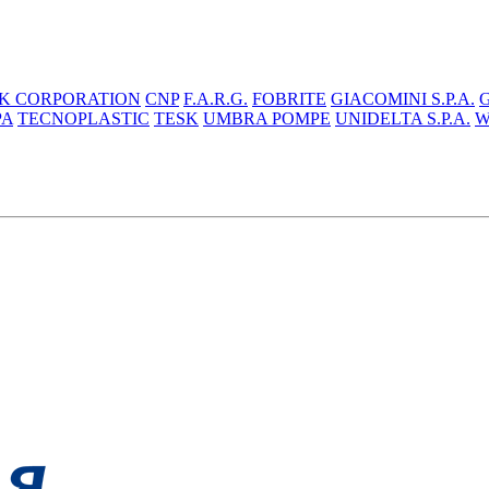
K CORPORATION
CNP
F.A.R.G.
FOBRITE
GIACOMINI S.P.A.
PA
TECNOPLASTIC
TESK
UMBRA POMPE
UNIDELTA S.P.A.
W