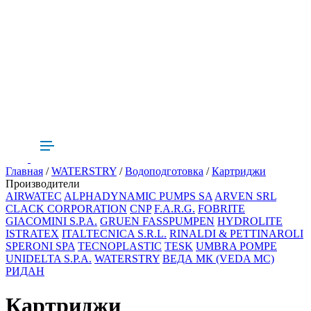
Главная
/
WATERSTRY
/
Водоподготовка
/
Картриджи
Производители
AIRWATEC
ALPHADYNAMIC PUMPS SA
ARVEN SRL
CLACK CORPORATION
CNP
F.A.R.G.
FOBRITE
GIACOMINI S.P.A.
GRUEN FASSPUMPEN
HYDROLITE
ISTRATEX
ITALTECNICA S.R.L.
RINALDI & PETTINAROLI
SPERONI SPA
TECNOPLASTIC
TESK
UMBRA POMPE
UNIDELTA S.P.A.
WATERSTRY
ВЕДА МК (VEDA MC)
РИДАН
Картриджи