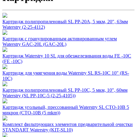
Картридж полипропиленовый SL PP-20A, 5 мкм, 20", 63мм
Waterstry (2-25-4112)
Картридж с гранулированным активированным углем
Waterstry GAC-20L (GAC-20L)
Картридж Waterstry 10 SL для обезжелезивания воды FE -10C
(FE -10C)
Картридж для умягчения воды Waterstry SL RS-10C 10" (RS-
10C)
Картридж полипропиленовый SL PP-10C, 5 мкм, 10", 60мм
Waterstry (SL PP-10C-5 (2-25-4105))
Картридж угольный, прессованный Waterstry SL CTO-10B 5
микрон (CTO-10B (5 mkm))
Комплект фильтрующих элементов предварительной очистки
STANDART Waterstry (KIT-SL10)