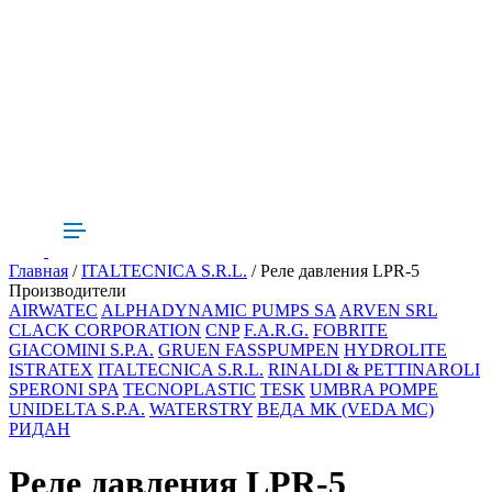
Главная
/
ITALTECNICA S.R.L.
/ Реле давления LPR-5
Производители
AIRWATEC
ALPHADYNAMIC PUMPS SA
ARVEN SRL
CLACK CORPORATION
CNP
F.A.R.G.
FOBRITE
GIACOMINI S.P.A.
GRUEN FASSPUMPEN
HYDROLITE
ISTRATEX
ITALTECNICA S.R.L.
RINALDI & PETTINAROLI
SPERONI SPA
TECNOPLASTIC
TESK
UMBRA POMPE
UNIDELTA S.P.A.
WATERSTRY
ВЕДА МК (VEDA MC)
РИДАН
Реле давления LPR-5