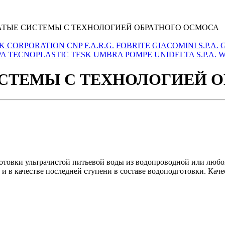
АТЫЕ СИСТЕМЫ C ТЕХНОЛОГИЕЙ ОБРАТНОГО ОСМОСА
K CORPORATION
CNP
F.A.R.G.
FOBRITE
GIACOMINI S.P.A.
PA
TECNOPLASTIC
TESK
UMBRA POMPE
UNIDELTA S.P.A.
W
СТЕМЫ C ТЕХНОЛОГИЕЙ О
овки ультрачистой питьевой воды из водопроводной или любой
 и в качестве последней ступени в составе водоподготовки. Кач