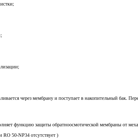
истки;
;
ализации;
вливается через мембрану и поступает в накопительный бак. Пер
лняет функцию защиты обратноосмотической мембраны от механи
и RO 50-NP34 отсутствует )