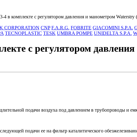
-4 в комплекте с регулятором давления и манометром Waterstry 
K CORPORATION
CNP
F.A.R.G.
FOBRITE
GIACOMINI S.P.A.
PA
TECNOPLASTIC
TESK
UMBRA POMPE
UNIDELTA S.P.A.
W
плекте с регулятором давления
 длительной подачи воздуха под давлением в трубопроводы и ем
едующей подачи ее на фильтр каталитического обезжелезивани