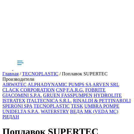
Главная
/
TECNOPLASTIC
/ Поплавок SUPERTEC
Производители
AIRWATEC
ALPHADYNAMIC PUMPS SA
ARVEN SRL
CLACK CORPORATION
CNP
F.A.R.G.
FOBRITE
GIACOMINI S.P.A.
GRUEN FASSPUMPEN
HYDROLITE
ISTRATEX
ITALTECNICA S.R.L.
RINALDI & PETTINAROLI
SPERONI SPA
TECNOPLASTIC
TESK
UMBRA POMPE
UNIDELTA S.P.A.
WATERSTRY
ВЕДА МК (VEDA MC)
РИДАН
Поплавок SUPERTEC