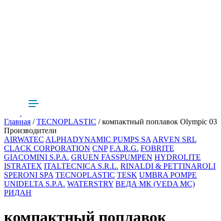
Главная
/
TECNOPLASTIC
/ компактный поплавок Olympic 03
Производители
AIRWATEC
ALPHADYNAMIC PUMPS SA
ARVEN SRL
CLACK CORPORATION
CNP
F.A.R.G.
FOBRITE
GIACOMINI S.P.A.
GRUEN FASSPUMPEN
HYDROLITE
ISTRATEX
ITALTECNICA S.R.L.
RINALDI & PETTINAROLI
SPERONI SPA
TECNOPLASTIC
TESK
UMBRA POMPE
UNIDELTA S.P.A.
WATERSTRY
ВЕДА МК (VEDA MC)
РИДАН
компактный поплавок