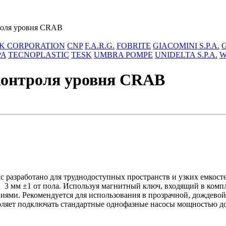
троля уровня CRAB
K CORPORATION
CNP
F.A.R.G.
FOBRITE
GIACOMINI S.P.A.
PA
TECNOPLASTIC
TESK
UMBRA POMPE
UNIDELTA S.P.A.
W
 контроля уровня CRAB
c разработано для труднодоступных пространств и узких емкост
 мм ±1 от пола. Используя магнитный ключ, входящий в компле
ниями. Рекомендуется для использования в прозрачной, дождево
оляет подключать стандартные однофазные насосы мощностью до