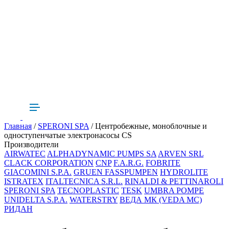
Главная
/
SPERONI SPA
/ Центробежные, моноблочные и
одноступенчатые электронасосы CS
Производители
AIRWATEC
ALPHADYNAMIC PUMPS SA
ARVEN SRL
CLACK CORPORATION
CNP
F.A.R.G.
FOBRITE
GIACOMINI S.P.A.
GRUEN FASSPUMPEN
HYDROLITE
ISTRATEX
ITALTECNICA S.R.L.
RINALDI & PETTINAROLI
SPERONI SPA
TECNOPLASTIC
TESK
UMBRA POMPE
UNIDELTA S.P.A.
WATERSTRY
ВЕДА МК (VEDA MC)
РИДАН