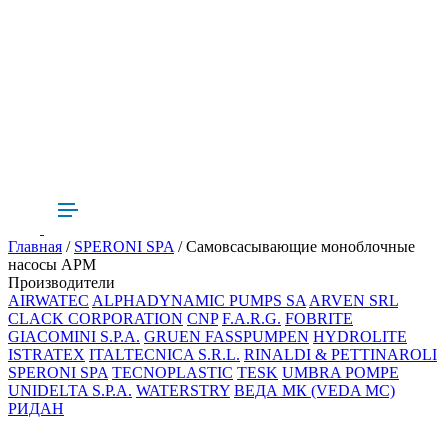
Главная
/
SPERONI SPA
/ Самовсасывающие моноблочные
насосы APM
Производители
AIRWATEC
ALPHADYNAMIC PUMPS SA
ARVEN SRL
CLACK CORPORATION
CNP
F.A.R.G.
FOBRITE
GIACOMINI S.P.A.
GRUEN FASSPUMPEN
HYDROLITE
ISTRATEX
ITALTECNICA S.R.L.
RINALDI & PETTINAROLI
SPERONI SPA
TECNOPLASTIC
TESK
UMBRA POMPE
UNIDELTA S.P.A.
WATERSTRY
ВЕДА МК (VEDA MC)
РИДАН