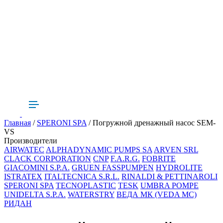
Главная
/
SPERONI SPA
/ Погружной дренажный насос SEM-
VS
Производители
AIRWATEC
ALPHADYNAMIC PUMPS SA
ARVEN SRL
CLACK CORPORATION
CNP
F.A.R.G.
FOBRITE
GIACOMINI S.P.A.
GRUEN FASSPUMPEN
HYDROLITE
ISTRATEX
ITALTECNICA S.R.L.
RINALDI & PETTINAROLI
SPERONI SPA
TECNOPLASTIC
TESK
UMBRA POMPE
UNIDELTA S.P.A.
WATERSTRY
ВЕДА МК (VEDA MC)
РИДАН