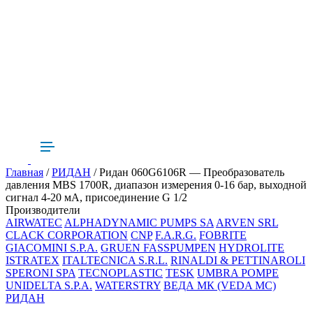
Главная
/
РИДАН
/ Ридан 060G6106R — Преобразователь
давления MBS 1700R, диапазон измерения 0-16 бар, выходной
сигнал 4-20 мА, присоединение G 1/2
Производители
AIRWATEC
ALPHADYNAMIC PUMPS SA
ARVEN SRL
CLACK CORPORATION
CNP
F.A.R.G.
FOBRITE
GIACOMINI S.P.A.
GRUEN FASSPUMPEN
HYDROLITE
ISTRATEX
ITALTECNICA S.R.L.
RINALDI & PETTINAROLI
SPERONI SPA
TECNOPLASTIC
TESK
UMBRA POMPE
UNIDELTA S.P.A.
WATERSTRY
ВЕДА МК (VEDA MC)
РИДАН