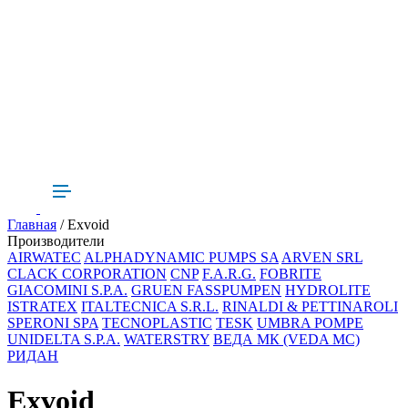
Главная
/ Exvoid
Производители
AIRWATEC
ALPHADYNAMIC PUMPS SA
ARVEN SRL
CLACK CORPORATION
CNP
F.A.R.G.
FOBRITE
GIACOMINI S.P.A.
GRUEN FASSPUMPEN
HYDROLITE
ISTRATEX
ITALTECNICA S.R.L.
RINALDI & PETTINAROLI
SPERONI SPA
TECNOPLASTIC
TESK
UMBRA POMPE
UNIDELTA S.P.A.
WATERSTRY
ВЕДА МК (VEDA MC)
РИДАН
Exvoid