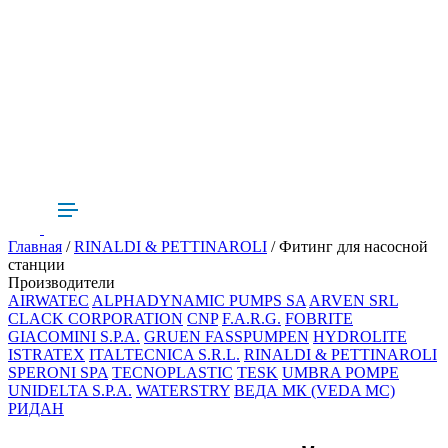
Главная
/
RINALDI & PETTINAROLI
/ Фитинг для насосной
станции
Производители
AIRWATEC
ALPHADYNAMIC PUMPS SA
ARVEN SRL
CLACK CORPORATION
CNP
F.A.R.G.
FOBRITE
GIACOMINI S.P.A.
GRUEN FASSPUMPEN
HYDROLITE
ISTRATEX
ITALTECNICA S.R.L.
RINALDI & PETTINAROLI
SPERONI SPA
TECNOPLASTIC
TESK
UMBRA POMPE
UNIDELTA S.P.A.
WATERSTRY
ВЕДА МК (VEDA MC)
РИДАН