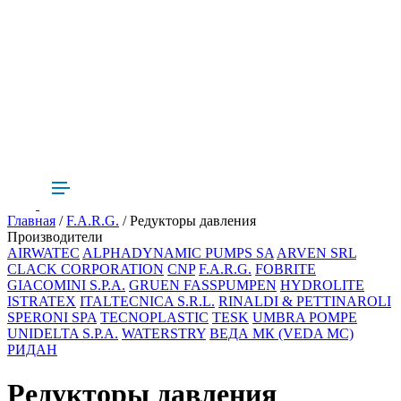
Главная
/
F.A.R.G.
/ Редукторы давления
Производители
AIRWATEC
ALPHADYNAMIC PUMPS SA
ARVEN SRL
CLACK CORPORATION
CNP
F.A.R.G.
FOBRITE
GIACOMINI S.P.A.
GRUEN FASSPUMPEN
HYDROLITE
ISTRATEX
ITALTECNICA S.R.L.
RINALDI & PETTINAROLI
SPERONI SPA
TECNOPLASTIC
TESK
UMBRA POMPE
UNIDELTA S.P.A.
WATERSTRY
ВЕДА МК (VEDA MC)
РИДАН
Редукторы давления