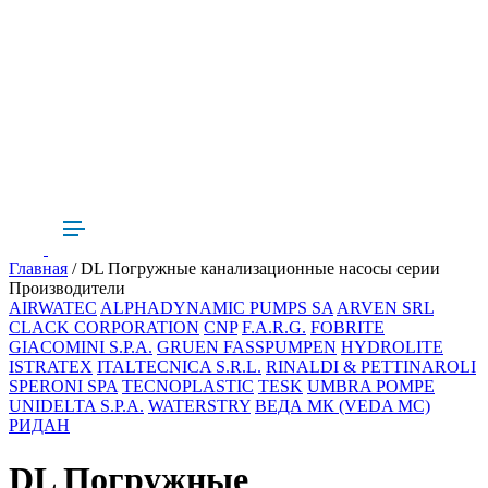
Главная
/ DL Погружные канализационные насосы серии
Производители
AIRWATEC
ALPHADYNAMIC PUMPS SA
ARVEN SRL
CLACK CORPORATION
CNP
F.A.R.G.
FOBRITE
GIACOMINI S.P.A.
GRUEN FASSPUMPEN
HYDROLITE
ISTRATEX
ITALTECNICA S.R.L.
RINALDI & PETTINAROLI
SPERONI SPA
TECNOPLASTIC
TESK
UMBRA POMPE
UNIDELTA S.P.A.
WATERSTRY
ВЕДА МК (VEDA MC)
РИДАН
DL Погружные