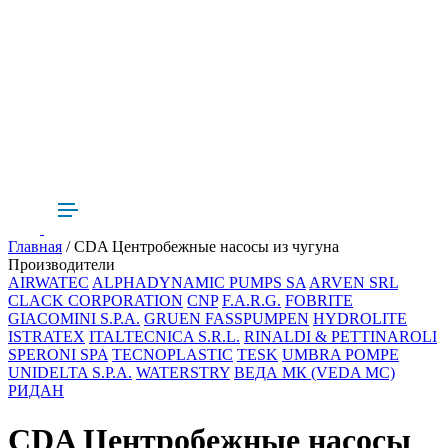
Главная
/ CDA Центробежные насосы из чугуна
Производители
AIRWATEC
ALPHADYNAMIC PUMPS SA
ARVEN SRL
CLACK CORPORATION
CNP
F.A.R.G.
FOBRITE
GIACOMINI S.P.A.
GRUEN FASSPUMPEN
HYDROLITE
ISTRATEX
ITALTECNICA S.R.L.
RINALDI & PETTINAROLI
SPERONI SPA
TECNOPLASTIC
TESK
UMBRA POMPE
UNIDELTA S.P.A.
WATERSTRY
ВЕДА МК (VEDA MC)
РИДАН
CDA Центробежные насосы