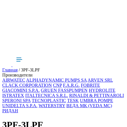
Главная
/ 3PF-3LPF
Производители
AIRWATEC
ALPHADYNAMIC PUMPS SA
ARVEN SRL
CLACK CORPORATION
CNP
F.A.R.G.
FOBRITE
GIACOMINI S.P.A.
GRUEN FASSPUMPEN
HYDROLITE
ISTRATEX
ITALTECNICA S.R.L.
RINALDI & PETTINAROLI
SPERONI SPA
TECNOPLASTIC
TESK
UMBRA POMPE
UNIDELTA S.P.A.
WATERSTRY
ВЕДА МК (VEDA MC)
РИДАН
3PF-3LPF