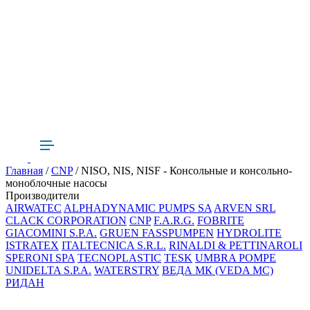
Главная
/
CNP
/ NISO, NIS, NISF - Консольные и консольно-
моноблочные насосы
Производители
AIRWATEC
ALPHADYNAMIC PUMPS SA
ARVEN SRL
CLACK CORPORATION
CNP
F.A.R.G.
FOBRITE
GIACOMINI S.P.A.
GRUEN FASSPUMPEN
HYDROLITE
ISTRATEX
ITALTECNICA S.R.L.
RINALDI & PETTINAROLI
SPERONI SPA
TECNOPLASTIC
TESK
UMBRA POMPE
UNIDELTA S.P.A.
WATERSTRY
ВЕДА МК (VEDA MC)
РИДАН