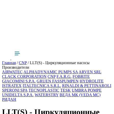
Главная
/
CNP
/ LLT(S) - Циркуляционные насосы
Производители
AIRWATEC
ALPHADYNAMIC PUMPS SA
ARVEN SRL
CLACK CORPORATION
CNP
F.A.R.G.
FOBRITE
GIACOMINI S.P.A.
GRUEN FASSPUMPEN
HYDROLITE
ISTRATEX
ITALTECNICA S.R.L.
RINALDI & PETTINAROLI
SPERONI SPA
TECNOPLASTIC
TESK
UMBRA POMPE
UNIDELTA S.P.A.
WATERSTRY
ВЕДА МК (VEDA MC)
РИДАН
LLT(S) - Циркуляционные