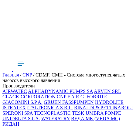
Главная
/
CNP
/ CDMF, CMH - Система многоступенчатых
насосов высокого давления
Производители
AIRWATEC
ALPHADYNAMIC PUMPS SA
ARVEN SRL
CLACK CORPORATION
CNP
F.A.R.G.
FOBRITE
GIACOMINI S.P.A.
GRUEN FASSPUMPEN
HYDROLITE
ISTRATEX
ITALTECNICA S.R.L.
RINALDI & PETTINAROLI
SPERONI SPA
TECNOPLASTIC
TESK
UMBRA POMPE
UNIDELTA S.P.A.
WATERSTRY
ВЕДА МК (VEDA MC)
РИДАН