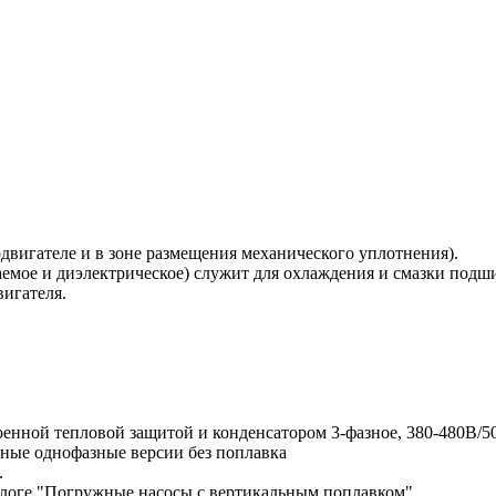
двигателе и в зоне размещения механического уплотнения).
аемое и диэлектрическое) служит для охлаждения и смазки подш
вигателя.
оенной тепловой защитой и конденсатором 3-фазное, 380-480В/5
ные однофазные версии без поплавка
.
алоге "Погружные насосы с вертикальным поплавком"