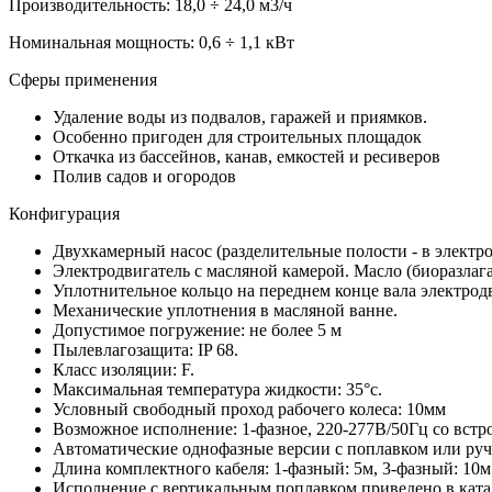
Производительность: 18,0 ÷ 24,0 м3/ч
Номинальная мощность: 0,6 ÷ 1,1 кВт
Сферы применения
Удаление воды из подвалов, гаражей и приямков.
Особенно пригоден для строительных площадок
Откачка из бассейнов, канав, емкостей и ресиверов
Полив садов и огородов
Конфигурация
Двухкамерный насос (разделительные полости - в электро
Электродвигатель с масляной камерой. Масло (биоразлаг
Уплотнительное кольцо на переднем конце вала электрод
Механические уплотнения в масляной ванне.
Допустимое погружение: не более 5 м
Пылевлагозащита: IP 68.
Класс изоляции: F.
Максимальная температура жидкости: 35°c.
Условный свободный проход рабочего колеса: 10мм
Возможное исполнение: 1-фазное, 220-277В/50Гц со встр
Автоматические однофазные версии с поплавком или руч
Длина комплектного кабеля: 1-фазный: 5м, 3-фазный: 10м
Исполнение с вертикальным поплавком приведено в кат