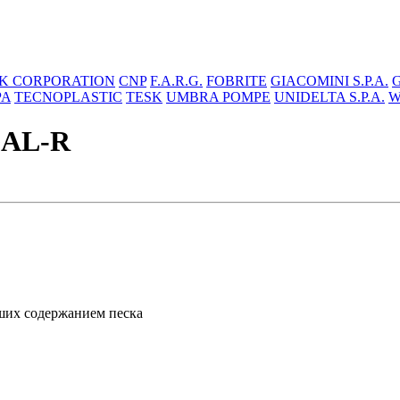
K CORPORATION
CNP
F.A.R.G.
FOBRITE
GIACOMINI S.P.A.
PA
TECNOPLASTIC
TESK
UMBRA POMPE
UNIDELTA S.P.A.
W
GAL-R
ших содержанием песка