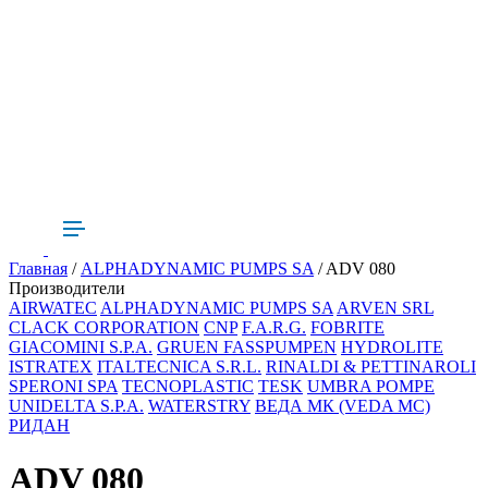
Главная
/
ALPHADYNAMIC PUMPS SA
/ ADV 080
Производители
AIRWATEC
ALPHADYNAMIC PUMPS SA
ARVEN SRL
CLACK CORPORATION
CNP
F.A.R.G.
FOBRITE
GIACOMINI S.P.A.
GRUEN FASSPUMPEN
HYDROLITE
ISTRATEX
ITALTECNICA S.R.L.
RINALDI & PETTINAROLI
SPERONI SPA
TECNOPLASTIC
TESK
UMBRA POMPE
UNIDELTA S.P.A.
WATERSTRY
ВЕДА МК (VEDA MC)
РИДАН
ADV 080