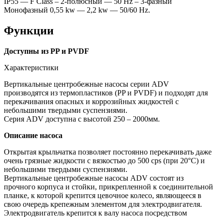
IP55 — F Class – 2-полюсный — 50 Hz – 3-фазный
Монофазный 0,55 kw — 2,2 kw — 50/60 Hz.
Функции
Доступны из PP и PVDF
Характеристики
Вертикальные центробежные насосы серии ADV
производятся из термопластиков (PP и PVDF) и подходят для
перекачивания опасных и коррозийных жидкостей с
небольшими твердыми суспензиями.
Серия ADV доступна с высотой 250 – 2000мм.
Описание насоса
Открытая крыльчатка позволяет постоянно перекачивать даже
очень грязные жидкости с вязкостью до 500 cps (при 20°C) и
небольшими твердыми суспензиями.
Вертикальные центробежные насосы ADV состоят из
прочного корпуса и стойки, прикрепленной к соединительной
планке, к которой крепится цевочное колесо, являющееся в
свою очередь крепежным элементом для электродвигателя.
Электродвигатель крепится к валу насоса посредством