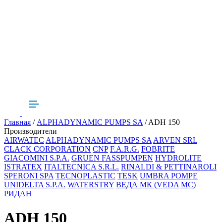
Главная
/
ALPHADYNAMIC PUMPS SA
/ ADH 150
Производители
AIRWATEC
ALPHADYNAMIC PUMPS SA
ARVEN SRL
CLACK CORPORATION
CNP
F.A.R.G.
FOBRITE
GIACOMINI S.P.A.
GRUEN FASSPUMPEN
HYDROLITE
ISTRATEX
ITALTECNICA S.R.L.
RINALDI & PETTINAROLI
SPERONI SPA
TECNOPLASTIC
TESK
UMBRA POMPE
UNIDELTA S.P.A.
WATERSTRY
ВЕДА МК (VEDA MC)
РИДАН
ADH 150